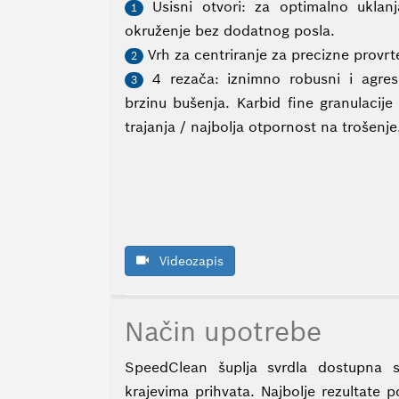
Usisni otvori: za optimalno uklanj
1
okruženje bez dodatnog posla.
Vrh za centriranje za precizne provrt
2
4 rezača: iznimno robusni i agresi
3
brzinu bušenja. Karbid fine granulacije i
trajanja / najbolja otpornost na trošenje
Videozapis
Način upotrebe
SpeedClean šuplja svrdla dostupna
krajevima prihvata. Najbolje rezultate