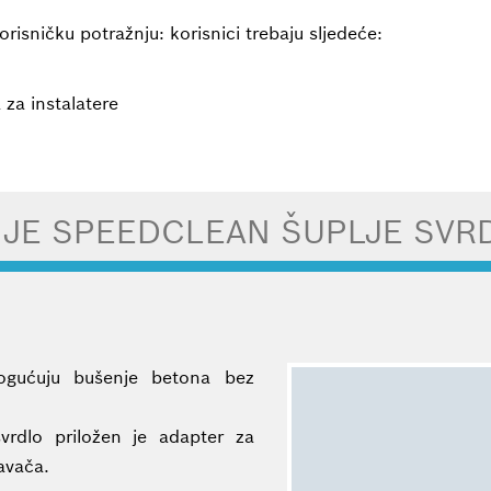
isničku potražnju: korisnici trebaju sljedeće:
 za instalatere
 JE SPEEDCLEAN ŠUPLJE SVR
ogućuju bušenje betona bez
rdlo priložen je adapter za
avača.