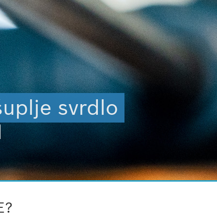
uplje svrdlo
u
E?