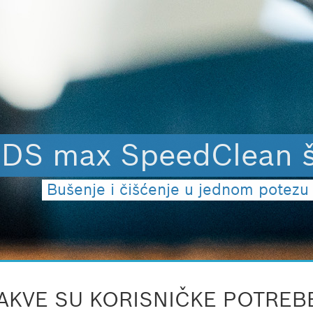
SDS max SpeedClean š
Bušenje i čišćenje u jednom potez
AKVE SU KORISNIČKE POTREB