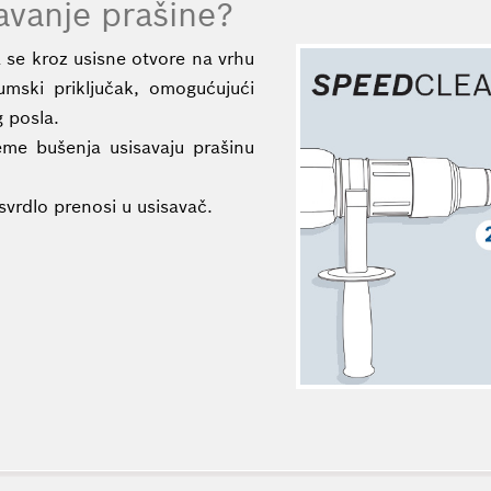
avanje prašine?
 se kroz usisne otvore na vrhu
uumski priključak, omogućujući
 posla.
jeme bušenja usisavaju prašinu
vrdlo prenosi u usisavač.