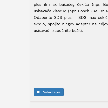
plus ili max bušaćeg čekića (npr. B
usisavača klase M (npr. Bosch GAS 35 M
Odaberite SDS plus ili SDS max čekić
svrdlo, spojite njegov adapter na crije
usisavač i započnite bušiti.
Videozapis