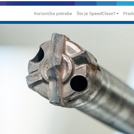
Korisničke potrebe
Što je SpeedClean?
Predn