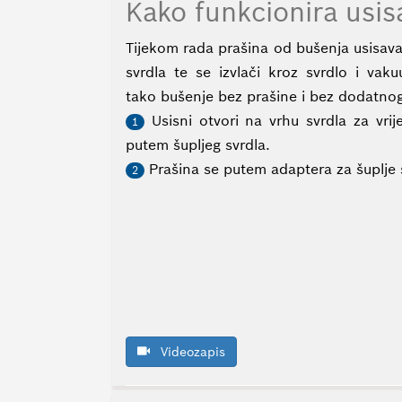
Kako funkcionira usis
Tijekom rada prašina od bušenja usisava
svrdla te se izvlači kroz svrdlo i vak
tako bušenje bez prašine i bez dodatnog
Usisni otvori na vrhu svrdla za vri
1
putem šupljeg svrdla.
Prašina se putem adaptera za šuplje s
2
Videozapis