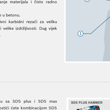
anje materijala i čisto radno
e u betonu.
vni karbidni rezači za veliku
 velike izdržljivosti. Dug vijek
.
 su sa SDS plus i SDS max
 postići ćete kombinacijom SDS