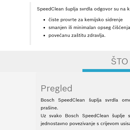
vrste
radova
SpeedClean šuplja svrdla odgovor su na kor
možemo
izvoditi?
čiste provrte za kemijsko sidrenje
smanjen ili minimalan opseg čišćenja
Prednosti
povećanu zaštitu zdravlja.
Ciljana
skupina
Proizvodni
program
ŠTO
/
Pakiranje
Zašto
Bosch?
Pregled
Jezik
Bosch SpeedClean šuplja svrdla om
prašine.
Uz svako Bosch SpeedClean šuplje sv
jednostavno povezivanje s crijevom usis