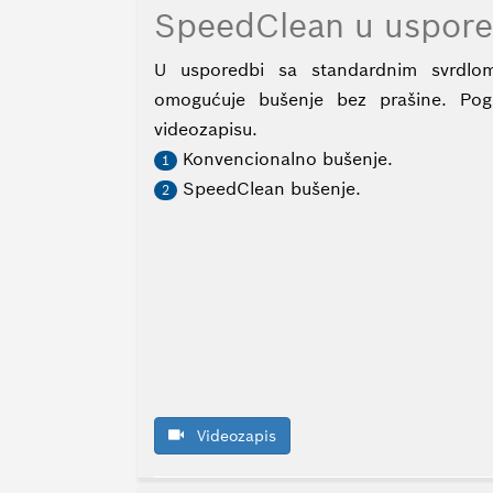
SpeedClean u uspore
U usporedbi sa standardnim svrdlom
omogućuje bušenje bez prašine. Pogl
videozapisu.
Konvencionalno bušenje.
1
SpeedClean bušenje.
2
Videozapis