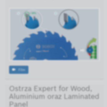
Film
Ostrza Expert for Wood,
Aluminium oraz Laminated
Panel