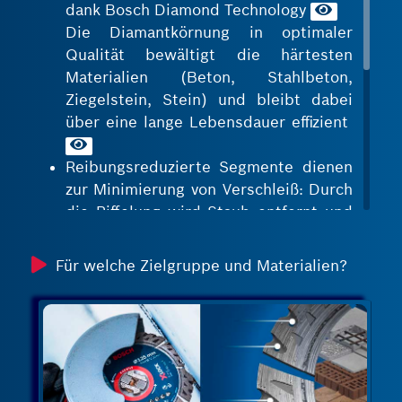
dank Bosch Diamond Technology
Die Diamantkörnung in optimaler
Qualität bewältigt die härtesten
Materialien (Beton, Stahlbeton,
Ziegelstein, Stein) und bleibt dabei
über eine lange Lebensdauer effizient
Reibungsreduzierte Segmente dienen
zur Minimierung von Verschleiß: Durch
die Riffelung wird Staub entfernt und
unnötiges Schleifen an den Seiten der
Scheibe verringert
Für welche Zielgruppe und Materialien?
Die Segmente sind dank Diamond
Technology selbstschärfend und die
Scheiben behalten daher ihre
überlegene Trennkraft und Schärfe:
Durch langsamen Verschleiß der
Segmente wird ständig neue