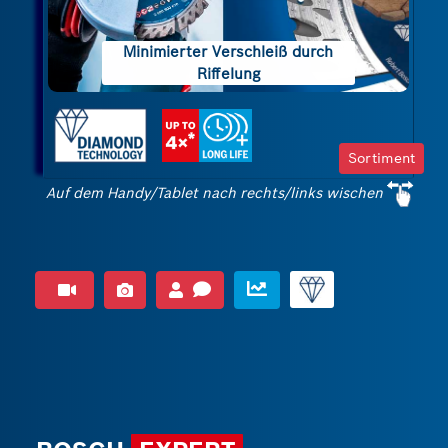
Diamantkörnung freigelegt
Für eine maximal starke Verbindung
Minimierter Verschleiß durch
sind die Segmente per Lasertechnik
Riffelung
auf einen harten Stahlkörper
geschweißt, was eine dauerhafte und
sehr zuverlässige Schweißnaht ergibt
Sortiment
Benutzer sparen dank X-LOCK-
Auf dem Handy/Tablet nach rechts/links wischen
Aufnahme Zeit beim Wechsel der
Scheibe