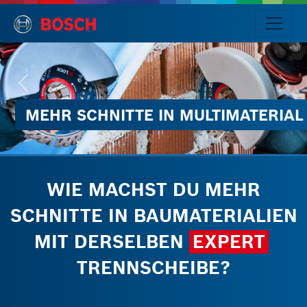
MEHR SCHNITTE IN MULTIMATERIAL
Sprache
MultiMaterial
Diamanttrennscheibe
WIE MACHST DU MEHR
Einführung
SCHNITTE IN BAUMATERIALIEN
Für
MIT DERSELBEN
EXPERT
kleine
TRENNSCHEIBE?
Winkelschleifer
Für
große