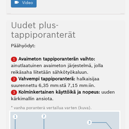
Video
Uudet plus-
tappiporanterät
Päähyödyt:
Avaimeton tappiporanterän vaihto:
1
ainutlaatuinen avaimeton järjestelmä, jolla
reikäsaha liitetään sähkötyökaluun.
Vahvempi tappiporanterä:
halkaisijaa
2
suurennettu 6,35 mm:stä 7,15 mm:iin.
Kolminkertainen käyttöikä ja nopeus:
uuden
3
kärkimallin ansiota.
* vanha poranterä vertailua varten (kuva).