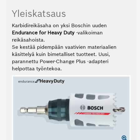
‑järjestelmä
Yleiskatsaus
–
Uudet
Karbidireikäsaha on yksi Boschin uuden
plus-
Endurance for Heavy Duty
‑valikoiman
tappiporanterät
reikäsahoista.
Se kestää pidempään vaativien materiaalien
–
käsittelyä kuin bimetalliset tuotteet. Uusi,
Vaihtaminen
parannettu Power-Change Plus -adapteri
vaihe
helpottaa työntekoa.
vaiheelta
–
Vaihtamistavan
vertailu
–
Porausvinkit
Keskeiset
seikat