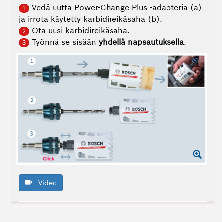
Vedä uutta Power-Change Plus ‑adapteria (a)
1
ja irrota käytetty karbidireikäsaha (b).
Ota uusi karbidireikäsaha.
2
Työnnä se sisään
yhdellä napsautuksella
.
3
Video