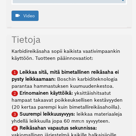
–
Hyödyt
Video
–
Kohderyhmä
Tietoja
–
Valikoima
Karbidireikäsaha sopii kaikista vaativimpaankin
–
käyttöön. Tuotteen pääinnovaatiot:
Pakkaus
Leikkaa sitä, mitä bimetallinen reikäsaha ei
1
–
pysty leikkaamaan:
Boschin karbiditeknologia
Miksi
Bosch?
parantaa hammastuksen kuumuudenkestoa.
Erinomainen käyttöikä:
yksittäishitsatut
2
Kieli
hampaat takaavat poikkeuksellisen kestävyyden
(20 kertaa parempi kuin bimetallireikäsahoilla).
Suurempi leikkuusyvyys:
leikkaa materiaaleja
3
yhdellä leikkuulla jopa 60 mm:n syvyyteen.
Reikäsahan vapautus sekunnissa:
4
vakiomallinen järjestelmä kaikille halkaisijoille.