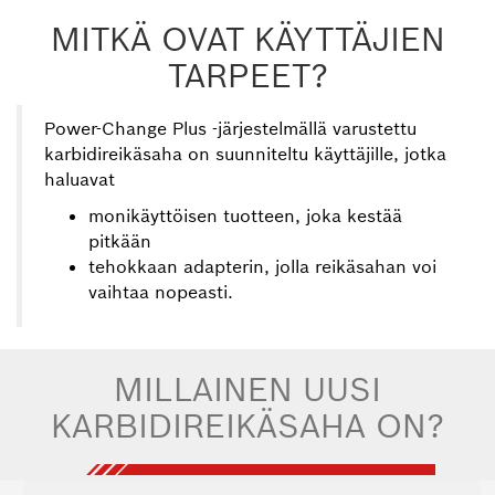
Millaista
MITKÄ OVAT KÄYTTÄJIEN
materiaalia
voidaan
TARPEET?
leikata?
Power-Change Plus ‑järjestelmällä varustettu
–
karbidireikäsaha on suunniteltu käyttäjille, jotka
Karbidi
haluavat
vs.
bimetalli
monikäyttöisen tuotteen, joka kestää
Mikä
pitkään
on
tehokkaan adapterin, jolla reikäsahan voi
Power-
vaihtaa nopeasti.
Change
Plus
-
järjestelmä?
MILLAINEN UUSI
KARBIDIREIKÄSAHA ON?
–
Power-
Change Plus