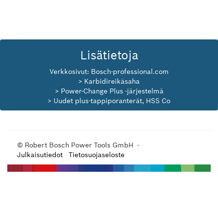
Lisätietoja
Verkkosivut:
Bosch-professional.com
> Karbidireikäsaha
> Power-Change Plus -järjestelmä
> Uudet plus-tappiporanterät, HSS Co
© Robert Bosch Power Tools GmbH -
Julkaisutiedot
Tietosuojaseloste