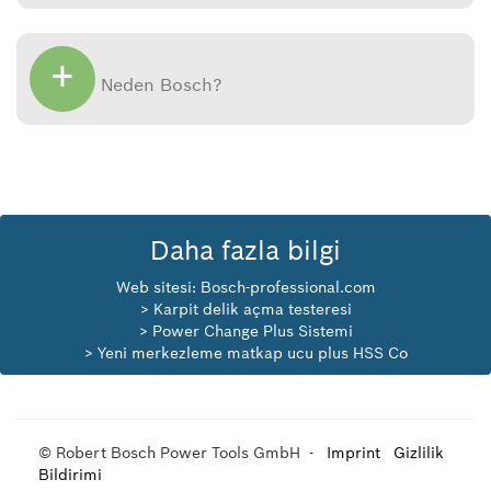
+
Neden Bosch?
Daha fazla bilgi
Web sitesi:
Bosch-professional.com
> Karpit delik açma testeresi
> Power Change Plus Sistemi
> Yeni merkezleme matkap ucu plus HSS Co
© Robert Bosch Power Tools GmbH -
Imprint
Gizlilik
Bildirimi