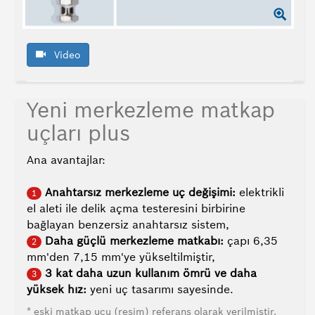
Video
Yeni merkezleme matkap
uçları plus
Ana avantajlar:
Anahtarsız merkezleme uç değişimi:
elektrikli
1
el aleti ile delik açma testeresini birbirine
bağlayan benzersiz anahtarsız sistem,
Daha güçlü merkezleme matkabı:
çapı 6,35
2
mm'den 7,15 mm'ye yükseltilmiştir,
3 kat daha uzun kullanım ömrü ve daha
3
yüksek hız:
yeni uç tasarımı sayesinde.
* eski matkap ucu (resim) referans olarak verilmiştir.