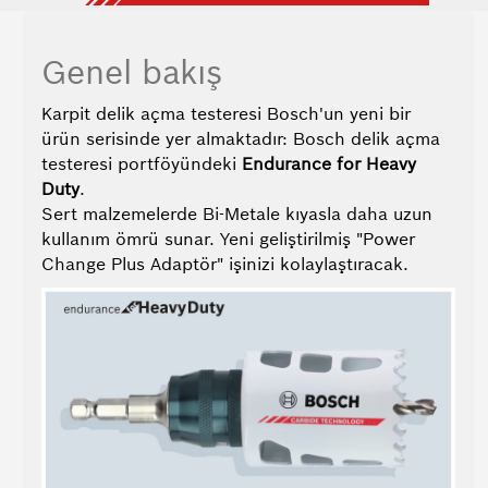
Power
Change
Plus
Genel bakış
Sistemi
Karpit delik açma testeresi Bosch'un yeni bir
-
ürün serisinde yer almaktadır: Bosch delik açma
Yeni
testeresi portföyündeki
Endurance for Heavy
merkezleme
Duty
.
matkap
uçları
Sert malzemelerde Bi-Metale kıyasla daha uzun
plus
kullanım ömrü sunar. Yeni geliştirilmiş "Power
Change Plus Adaptör" işinizi kolaylaştıracak.
-
Adım
adım
değişim
-
Değişim
karşılaştırması