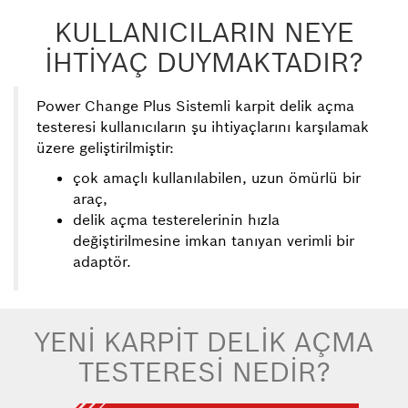
KULLANICILARIN NEYE
-
İHTİYAÇ DUYMAKTADIR?
Hangi
tür
malzemeleri
Power Change Plus Sistemli karpit delik açma
kesebiliriz?
testeresi kullanıcıların şu ihtiyaçlarını karşılamak
üzere geliştirilmiştir:
-
çok amaçlı kullanılabilen, uzun ömürlü bir
Bi-
araç,
Metale
delik açma testerelerinin hızla
kıyasla
Karpit
değiştirilmesine imkan tanıyan verimli bir
adaptör.
Power
Change
Plus
Sistemi
YENİ KARPİT DELİK AÇMA
nedir?
TESTERESİ NEDİR?
-