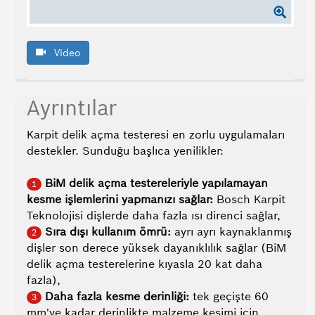
-
İpuçları/Delme
işlemi
Video
nasıl
yapılır?
Önemli
Ayrıntılar
noktalar
-
Karpit delik açma testeresi en zorlu uygulamaları
Avantajlar
destekler. Sunduğu başlıca yenilikler:
-
BiM delik açma testereleriyle yapılamayan
1
Hedef
kesme işlemlerini yapmanızı sağlar:
Bosch Karpit
kitle
Teknolojisi dişlerde daha fazla ısı direnci sağlar,
-
Sıra dışı kullanım ömrü:
ayrı ayrı kaynaklanmış
2
Ürün
dişler son derece yüksek dayanıklılık sağlar (BiM
Yelpazesi
delik açma testerelerine kıyasla 20 kat daha
-
fazla),
Ambalaj
Daha fazla kesme derinliği:
tek geçişte 60
3
-
mm'ye kadar derinlikte malzeme kesimi için,