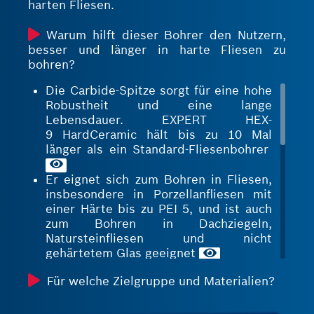
harten Fliesen.
Warum hilft dieser Bohrer den Nutzern,
besser und länger in harte Fliesen zu
bohren?
Die Carbide-Spitze sorgt für eine hohe
Robustheit und eine lange
Lebensdauer. EXPERT HEX-
9 HardCeramic hält bis zu 10 Mal
länger als ein Standard-Fliesenbohrer
Er eignet sich zum Bohren in Fliesen,
insbesondere in Porzellanfliesen mit
einer Härte bis zu PEI 5, und ist auch
zum Bohren in Dachziegeln,
Natursteinfliesen und nicht
gehärtetem Glas geeignet
Das asymmetrische Design bildet eher
Für welche Zielgruppe und Materialien?
Zähne als glatte Blätter. Daher wird
die Kraft auf die Zähne konzentriert,
um die beste Effizienz in Bezug auf