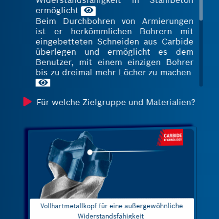
Widerstandsfähigkeit in Stahlbeton
ermöglicht
Beim Durchbohren von Armierungen
ist er herkömmlichen Bohrern mit
eingebetteten Schneiden aus Carbide
überlegen und ermöglicht es dem
Benutzer, mit einem einzigen Bohrer
bis zu dreimal mehr Löcher zu machen
Die außerordentlich scharfe 90°-
Für welche Zielgruppe und Materialien?
Zentrierspitze sorgt für eine stabile
und tiefe Zentrierung: vier
symmetrische 90°-Seitenwinkel
erzeugen eine breitere und schärfere
pyramidenförmige Spitze, die das
Material direkter angreift
Die starke und langlebige
Schweißverbindung zwischen dem
Stahlkörper und dem
Vollhartmetallkopf (IDS-Technologie
von Bosch) bietet höchste
Belastbarkeit und Hitzebeständigkeit;