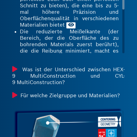
Schnitt zu bieten), die eine bis zu 5-
mal höhere Präzision und
Oberflächenqualität in verschiedenen
Materialien bietet
Die reduzierte Meißelkante (der
Bereich, der die Oberfläche des zu
bohrenden Materials zuerst berührt),
die die Reibung minimiert, macht es
einfach, mit dem Bohren genau an der
Stelle zu beginnen, an der das Loch
Was ist der Unterschied zwischen HEX-
sein muss, und sorgt für eine sehr
9 MultiConstruction und CYL-
genaue Bohrung
9 MultiConstruction?
Der große offene Schaft (Bereich
zwischen dem Stahlkörper und den
Für welche Zielgruppe und Materialien?
Carbide-Schneidekanten), der zu
einem effektiven Span- und
Bohrmehlabtransport beiträgt,
verringert den Verschleiß, da weniger
Staub im Loch verbleibt, und sorgt so
für eine stabile Geschwindigkeit
während der gesamten Lebensdauer