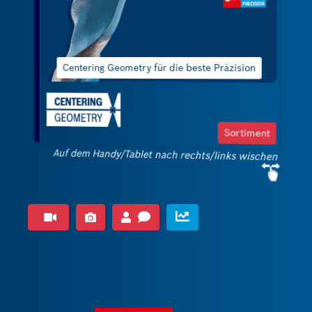
Der Stahlkörper mit zunehmender
Dicke bietet zusätzlichen Halt genau
dort, wo er gebraucht wird. Dies führt
zu einer größeren Robustheit des
Bohrers, insbesondere beim Bohren im
Schlagbohrmodus
Sortiment
Ermöglicht Präzision und ein perfektes Loch
Auf dem Handy/Tablet nach rechts/links wischen