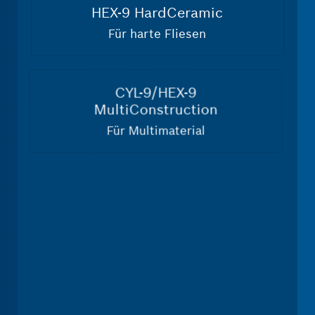
9/CYL-
HEX-9 HardCeramic
9 MultiConstruction
Für harte Fliesen
-
SDS
plus-
7X
CYL-9/HEX-9
-
MultiConstruction
ax-8X
SDS
ahlbeton
Für Multimaterial
max-
este Einsätze)
SDS plus-7X
8X
FürStahlbeton
(für leichte Anwendung)