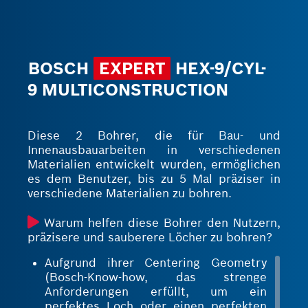
Bohrmehlabtransport bei und
verringert so den Verschleiß, da
weniger Staub im Loch verbleibt
BOSCH
EXPERT
HEX-9/CYL-
9 MULTICONSTRUCTION
Diese 2 Bohrer, die für Bau- und
Innenausbauarbeiten in verschiedenen
Materialien entwickelt wurden, ermöglichen
es dem Benutzer, bis zu 5 Mal präziser in
verschiedene Materialien zu bohren.
Warum helfen diese Bohrer den Nutzern,
präzisere und sauberere Löcher zu bohren?
Aufgrund ihrer Centering Geometry
(Bosch-Know-how, das strenge
Anforderungen erfüllt, um ein
perfektes Loch oder einen perfekten