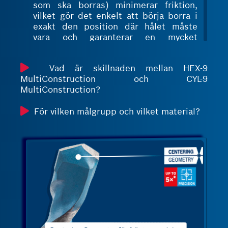
som ska borras) minimerar friktion,
vilket gör det enkelt att börja borra i
exakt den position där hålet måste
vara och garanterar en mycket
noggrann borrning
Den stora öppna
Vad är skillnaden mellan HEX-9
materialkonstruktionen (ytan mellan
MultiConstruction och CYL-9
stålkroppen och skäreggarna av
MultiConstruction?
hårdmetall) som bidrar till effektivt
avlägsnande av spån och damm
För vilken målgrupp och vilket material?
minskar slitage på grund av att mindre
damm finns kvar i hålet, vilket ger
stabil hastighet under hela livslängden
Stålkroppen med ökande tjocklek ger
extra stöd exakt där det behövs. Detta
bidrar till ökad robusthet hos borren,
särskilt vid borrning i slagläge