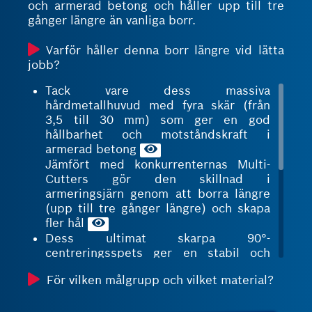
och armerad betong och håller upp till tre
gånger längre än vanliga borr.
Varför håller denna borr längre vid lätta
jobb?
Tack vare dess massiva
hårdmetallhuvud med fyra skär (från
3,5 till 30 mm) som ger en god
hållbarhet och motståndskraft i
armerad betong
Jämfört med konkurrenternas Multi-
Cutters gör den skillnad i
armeringsjärn genom att borra längre
(upp till tre gånger längre) och skapa
fler hål
Dess ultimat skarpa 90°-
centreringsspets ger en stabil och
djup centrering: Fyra symmetriska 90°
För vilken målgrupp och vilket material?
sidovinklar ger en bredare och vassare
pyramidformad spets som angriper
materialet mer direkt