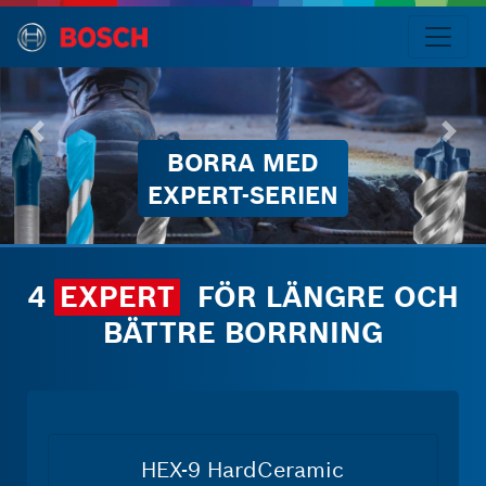
Språk
Bosch
EXPERT-
borr
4
EXPERT
FÖR LÄNGRE OCH
-
BÄTTRE BORRNING
Introduktion
-
HEX-
9
HardCeramic
HEX-9 HardCeramic
-