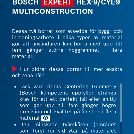
BOSCH
EXPERT
HEX-9/CYL-9
MULTICONSTRUCTION
Dessa två borrar som avsedda för bygg- och
inredningsarbete i olika typer av material
gör att användaren kan borra med upp till
fem gånger större noggrannhet i flera
material.
Hur bidrar dessa borrar till mer exakta
och rena hål?
Tack vare deras Centering Geometry
(Bosch kompetens uppfyller stränga
krav för att ett perfekt hål eller snitt)
som ger upp till fem gånger högre
precision och kvalitet på finishen i flera
material
Den minskade tvärskären (området
som först rör vid ytan på materialet