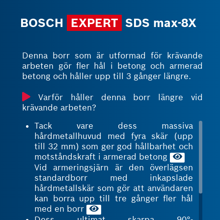
BOSCH
EXPERT
SDS max-8X
Denna borr som är utformad för krävande
arbeten gör fler hål i betong och armerad
betong och håller upp till 3 gånger längre.
Varför håller denna borr längre vid
krävande arbeten?
Tack vare dess massiva
hårdmetallhuvud med fyra skär (upp
till 32 mm) som ger god hållbarhet och
motståndskraft i armerad betong
Vid armeringsjärn är den överlägsen
standardborr med inkapslade
hårdmetallskär som gör att användaren
kan borra upp till tre gånger fler hål
med en borr
Dess ultimat skarpa 90°-