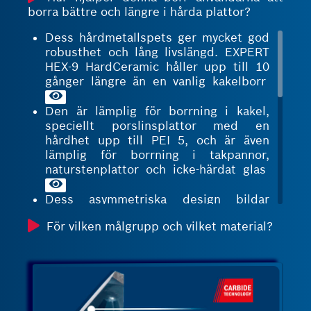
borra bättre och längre i hårda plattor?
Dess hårdmetallspets ger mycket god
robusthet och lång livslängd. EXPERT
HEX-9 HardCeramic håller upp till 10
gånger längre än en vanlig kakelborr
Den är lämplig för borrning i kakel,
speciellt porslinsplattor med en
hårdhet upp till PEI 5, och är även
lämplig för borrning i takpannor,
naturstenplattor och icke-härdat glas
Dess asymmetriska design bildar
tänder istället för vanliga blad. Det
För vilken målgrupp och vilket material?
koncentrerar kraften till tänderna för
bästa effektivitet när det gäller
hastighet, livslängd och erforderligt
tryck under borrning
Dess aktiva
hårdmetallcentreringsspets som är