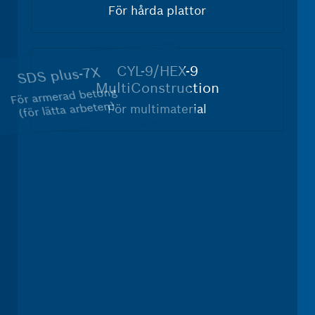
HEX-
För hårda plattor
9/CYL-
9
MultiConstruction
CYL-9/HEX-9
-
SDS
MultiConstruction
ax-8X
plus-
rad betong
För multimaterial
7X
ande arbeten)
-
SDS
SDS plus-7X
max-
8X
För armerad betong
(för lätta arbeten)