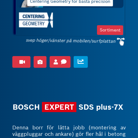
Ger precision och perfekta hål
Sortiment
svep höger/vänster på mobilen/surfplattan
BOSCH
EXPERT
SDS plus-7X
Denna borr för lätta jobb (montering av
väggpluggar och ankare) gör fler hål i betong