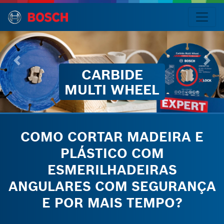
CARBIDE
Idioma
MULTI WHEEL
CARBIDE
MULTI
WHEEL
COMO CORTAR MADEIRA E
Introdução
PLÁSTICO COM
Características
e
ESMERILHADEIRAS
vantagens
ANGULARES COM SEGURANÇA
E POR MAIS TEMPO?