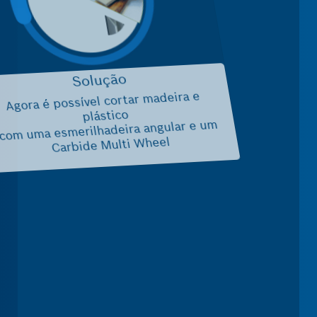
Solução
Agora é possível cortar madeira e
plástico
com uma esmerilhadeira angular e um
Carbide Multi Wheel
EXPERT
CH
de Multi Wheel