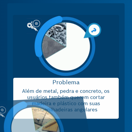
Problema
Além de metal, pedra e concreto, os
V
usuários também querem cortar
madeira e plástico com suas
esmerilhadeiras angulares