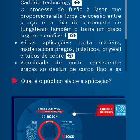
Carbide Technology
O processo de fusão à laser que
proporciona alta força de coesão entre
o aço e a lixa de carboneto de
tungstênio também o torna um disco
seguro e confiável
Várias aplicações: corta madeira,
madeira com pregos, plásticos, drywall
e tubos de cobre
Velocidade de corte consistente:
graças ao design de corpo fino e às
ranhuras de expansão que evitam a
Qual é o público-alvo e a aplicação?
deformação da lâmina
A interface X-LOCK para diâmetros de
115/125 mm economiza tempo na troca
do disco
Conveniente para algumas aplicações
por também estar disponível para mini
esmerilhadeiras angulares (diâmetro
de 76 mm)