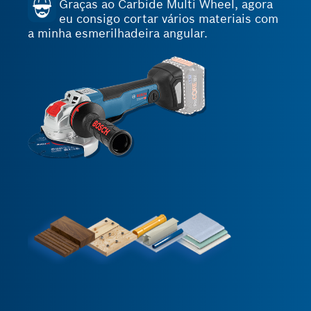
Graças ao Carbide Multi Wheel, agora
eu consigo cortar vários materiais com
a minha esmerilhadeira angular.
Process