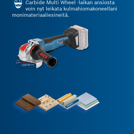
Carbide Multi Wheel -laikan ansiosta
voin nyt leikata kulmahiomakoneellani
monimateriaaliesineitä.
Lasersula