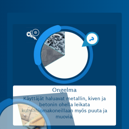
MONI
Ongelma
Käyttäjät haluavat metallin, kiven ja
betonin ohella leikata
kulmahiomakoneillaan myös puuta ja
muovia.