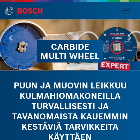
CARBIDE
Kieli
ULTI WHEEL
CARBIDE
MULTI
WHEEL
PUUN JA MUOVIN LEIKKUU
Esittely
KULMAHIOMAKONEILLA
Ominaisuudet
ja
TURVALLISESTI JA
edut
TAVANOMAISTA KAUEMMIN
KESTÄVIÄ TARVIKKEITA
KÄYTTÄEN