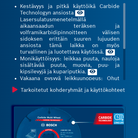
Kestävyys ja pitkä käyttöikä Carbide
Technologyn ansiosta
Lasersulatusmenetelmällä
aikaansaadun teräksen ja
volframikarbidipinnoitteen välisen
sidoksen erittäin suuren lujuuden
ansiosta tämä laikka on myös
turvallinen ja luotettava käytössä.
Monikäyttöisyys: leikkaa puuta, nauloja
sisältävää puuta, muovia, puu- ja
kipsilevyjä ja kupariputkia.
Vakaana pysyvä leikkuunopeus: Ohut
runkorakenne ja vetourat estävät terän
Tarkoitetut kohderyhmät ja käyttökohteet
muodon muuttumisen.
Halkaisijaltaan 115/125 millimetrin
kokoisten laikkojen X-LOCK-kiinnitys
säästää aikaa laikkaa vaihdettaessa.
Nämä laikat soveltuvat tiettyihin
käyttötarkoituksiin myös siksi, että
niitä on saatavissa myös pienimpiin