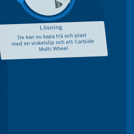
Lösning
De kan nu kapa trä och plast
med en vinkelslip och ett Carbide
Multi Wheel
EXPERT
CH
de Multi Wheel