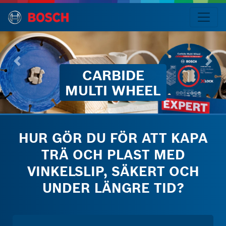
ARBIDE
Språk
TI WHEEL
CARBIDE
MULTI
WHEEL
HUR GÖR DU FÖR ATT KAPA
Introduktion
TRÄ OCH PLAST MED
Egenskaper
och
VINKELSLIP, SÄKERT OCH
fördelar
UNDER LÄNGRE TID?