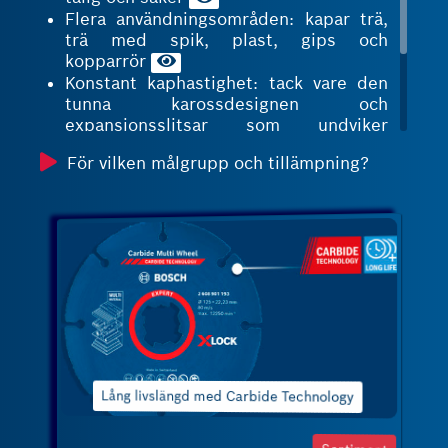
Flera användningsområden: kapar trä,
trä med spik, plast, gips och
kopparrör
Konstant kaphastighet: tack vare den
tunna karossdesignen och
expansionsslitsar som undviker
deformation av skivan
För vilken målgrupp och tillämpning?
X-LOCK-anslutninget för diametrarna
115/125 mm sparar tid när du byter
skiva
Bekvämt för vissa tillämpningar genom
att det också finns tillgängligt för
minivinkelslipar (diameter 76 mm)
ivslängd med Carbide Technology