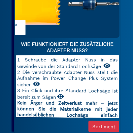
2 Befestigen Sie den
Adapter EXPERT Power
Change
Plus an der Lochsäge
WIE FUNKTIONIERT DIE ZUSÄTZLICHE
ADAPTER NUSS?
1 Schraube die Adapter Nuss in das
Gewinde von der Standard Lochsäge
2 Die verschraubte Adapter Nuss stellt die
Aufnahme im Power Change Plus System
sicher
3 Ein Click und ihre Standard Lochsäge ist
bereit zum Sägen
Kein Ärger und Zeitverlust mehr – jetzt
können Sie die Materialkerne mit jeder
handelsüblichen Lochsäge einfach
entfernen!
Sortiment