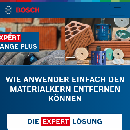
EINFACHES
ENTFERNEN VON MATERIAL
Sprache
EXPERT
Power
Change
WIE ANWENDER EINFACH DEN
Plus:
MATERIALKERN ENTFERNEN
-
Problem/Lösung
KÖNNEN
-
Wie
DIE
EXPERT
LÖSUNG
es
funktioniert