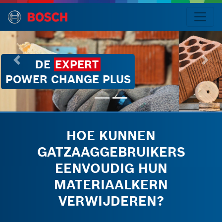
EEN GEMAKKELIJKE
KERNVERWIJDERING
Taal
De
EXPERT
Power
HOE KUNNEN
Change
Plus:
GATZAAGGEBRUIKERS
EENVOUDIG HUN
-
MATERIAALKERN
Probleem/Oplossing
VERWIJDEREN?
-
Zo