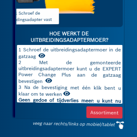
2 Bevestig de EXPERT
Power Change
Plus aan de gatzaag
HOE WERKT DE
UITBREIDINGSADAPTERMOER?
1 Schroef de uitbreidingsadaptermoer in de
gatzaag
2 Met de gemonteerde
uitbreidingsadaptermoer kunt u de EXPERT
Power Change Plus aan de gatzaag
bevestigen
3 Na de bevestiging met één klik bent u
klaar om te werken
Geen gedoe of tijdverlies meer: u kunt nu
eenvoudig materiaalkernen uit elke
Assortiment
standaardgatzaag verwijderen!
veeg naar rechts/links op mobiel/tablet