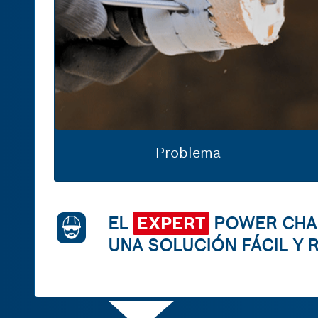
las
sierras
copa
EXPERT
de
Bosch
-
Características
detalladas
Problema
-
Venta
y
EL
EXPERT
POWER CHA
embalaje
UNA SOLUCIÓN FÁCIL Y