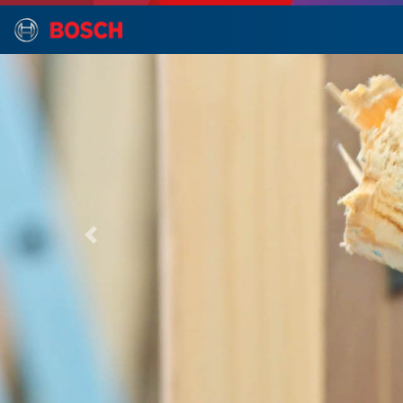
Idioma
The
EXPERT
Power
Change
Plus:
-
Problema/Solución
-
Cómo