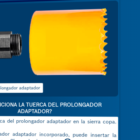
2 Fije el EXPERT Power Change
Plus a la sierra copa
CIONA LA TUERCA DEL PROLONGADOR
ADAPTADOR?
ca del prolongador adaptador en la sierra copa.
dor adaptador incorporado, puede insertar la