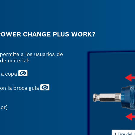
OWER CHANGE PLUS WORK?
permite a los usuarios de
de material:
rra copa
on la broca guía
dor)
2 Incline 