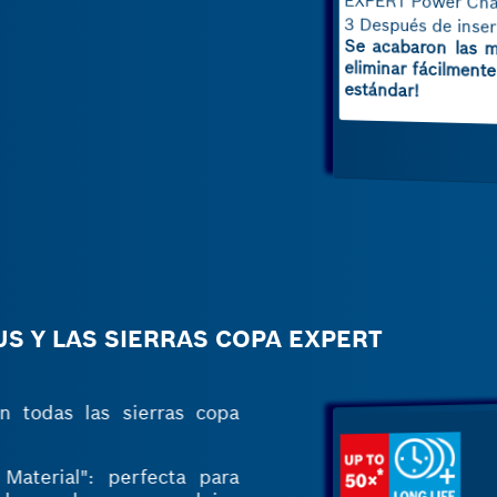
EXPERT Power Chang
3 Después de inserta
Se acabaron las mo
eliminar fácilmente
estándar!
 Y LAS SIERRAS COPA EXPERT
 todas las sierras copa
aterial": perfecta para