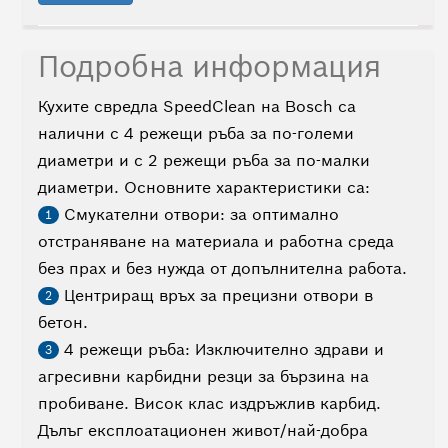
Подробна информация
Кухите свредла SpeedClean на Bosch са
налични с 4 режещи ръба за по-големи
диаметри и с 2 режещи ръба за по-малки
диаметри. Основните характеристики са:
Смукателни отвори: за оптимално
1
отстраняване на материала и работна среда
без прах и без нужда от допълнителна работа.
Центриращ връх за прецизни отвори в
2
бетон.
4 режещи ръба: Изключително здрави и
3
агресивни карбидни резци за бързина на
пробиване. Висок клас издръжлив карбид.
Дълъг експлоатационен живот/най-добра