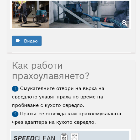
Видео
Как работи
прахоулавянето?
Смукателните отвори на върха на
1
свредлото улавят праха по време на
пробиване с кухото свредло.
Прахът се отвежда към прахосмукачката
2
чрез адаптера на кухото свредло.