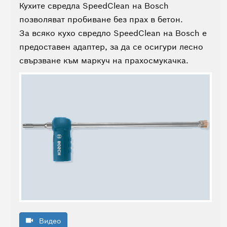
–
Кухите свредла SpeedClean на Bosch
Какви
позволяват пробиване без прах в бетон.
типове
задачи
За всяко кухо свредло SpeedClean на Bosch е
могат
предоставен адаптер, за да се осигури лесно
да
свързване към маркуч на прахосмукачка.
се
извършват?
Предимства
Целева
група
Гама
Защо
Bosch?
Език
Видео