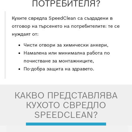
ПОТРЕБИТЕЛЯ?
–
Кухите свредла SpeedClean са създадени в
Как
отговор на търсенето на потребителите: те се
се
използва?
нуждаят от:
Чисти отвори за химически анкери,
–
Намалена или минимална работа по
Как
работи
почистване за монтажниците,
прахоулавянето?
По-добра защита на здравето.
–
SpeedClean
КАКВО ПРЕДСТАВЛЯВА
в
сравнение
КУХОТО СВРЕДЛО
със
стандартно
SPEEDCLEAN?
свредло