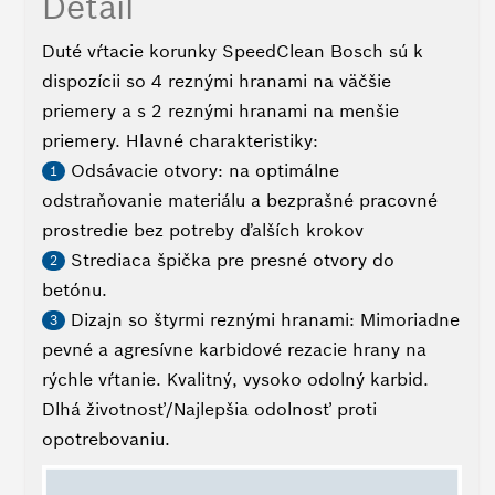
Detail
Duté vŕtacie korunky SpeedClean Bosch sú k
dispozícii so 4 reznými hranami na väčšie
priemery a s 2 reznými hranami na menšie
priemery. Hlavné charakteristiky:
Odsávacie otvory: na optimálne
1
odstraňovanie materiálu a bezprašné pracovné
prostredie bez potreby ďalších krokov
Strediaca špička pre presné otvory do
2
betónu.
Dizajn so štyrmi reznými hranami: Mimoriadne
3
pevné a agresívne karbidové rezacie hrany na
rýchle vŕtanie. Kvalitný, vysoko odolný karbid.
Dlhá životnosť/Najlepšia odolnosť proti
opotrebovaniu.