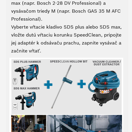
max (napr. Bosch 2-28 DV Professional) a
vysávačom triedy M (napr. Bosch GAS 35 M AFC
Professional).
Vyberte vŕtacie kladivo SDS plus alebo SDS max,
vložte dutú vŕtaciu korunku SpeedClean, pripojte
jej adaptér k odsávaču prachu, zapnite vysávač a
začnite vŕtať.