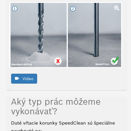
Video
Aký typ prác môžeme
vykonávať?
Duté vŕtacie korunky SpeedClean sú špeciálne
navrhnuté na: