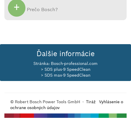
+
Prečo Bosch?
Ďalšie informácie
Stránka:
Bosch-professional.com
> SDS plus-9 SpeedClean
> SDS max-9 SpeedClean
© Robert Bosch Power Tools GmbH -
Tiráž
Vyhlásenie o
ochrane osobných údajov