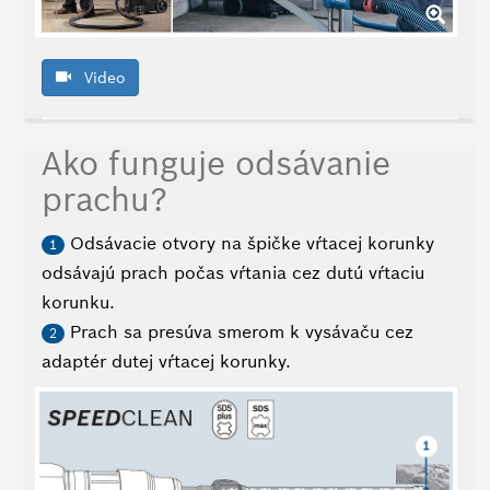
Video
Ako funguje odsávanie
prachu?
Odsávacie otvory na špičke vŕtacej korunky
1
odsávajú prach počas vŕtania cez dutú vŕtaciu
korunku.
Prach sa presúva smerom k vysávaču cez
2
adaptér dutej vŕtacej korunky.