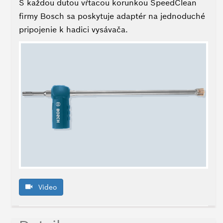
prác
S každou dutou vŕtacou korunkou SpeedClean
môžeme
firmy Bosch sa poskytuje adaptér na jednoduché
vykonávať?
pripojenie k hadici vysávača.
Výhody
Cieľová
skupina
Rozsah
Prečo
Bosch?
Jazyk
Video