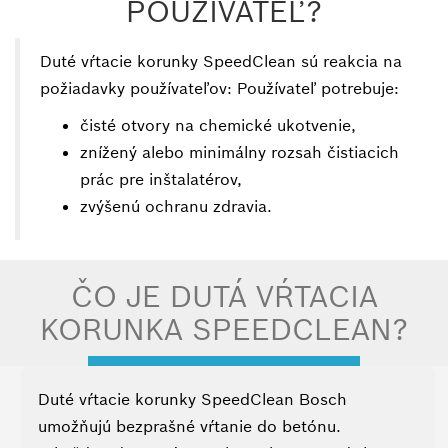
POUŽÍVATEĽ?
–
Ako
sa
Duté vŕtacie korunky SpeedClean sú reakcia na
používa?
požiadavky používateľov: Používateľ potrebuje:
–
čisté otvory na chemické ukotvenie,
Ako
znížený alebo minimálny rozsah čistiacich
funguje
prác pre inštalatérov,
odsávanie
prachu?
zvýšenú ochranu zdravia.
-
SpeedClean
ČO JE DUTÁ VŔTACIA
vs.
štandardný
KORUNKA SPEEDCLEAN?
vrták
–
Duté vŕtacie korunky SpeedClean Bosch
Aký
umožňujú bezprašné vŕtanie do betónu.
typ