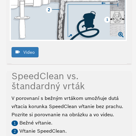
Video
SpeedClean vs.
štandardný vrták
V porovnaní s bežným vrtákom umožňuje dutá
vŕtacia korunka SpeedClean vŕtanie bez prachu.
Pozrite si porovnanie na obrázku a vo videu.
Bežné vŕtanie.
1
Vŕtanie SpeedClean.
2